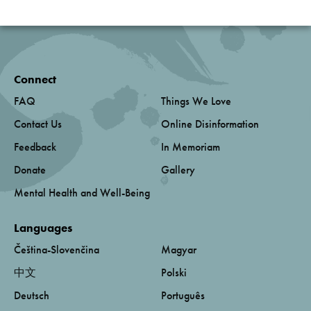
Connect
FAQ
Things We Love
Contact Us
Online Disinformation
Feedback
In Memoriam
Donate
Gallery
Mental Health and Well-Being
Languages
Čeština-Slovenčina
Magyar
中文
Polski
Deutsch
Português