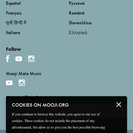
Español
Русский
Français
Română
मूजी हिन्दी में
Slovenščina
Italiano
Ελληνικά
Follow
Mooji Mala Music
Get email updates
COOKIES ON MOOJI.ORG
If you continue to browse this website, you agree to our use of
cookies. These cookies do not include the placement of any
advertisement, but allow us to give you the best possible browsing