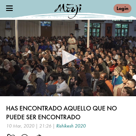
Login
0
seconds
HAS ENCONTRADO AQUELLO QUE NO
of
21
PUEDE SER ENCONTRADO
minutes,
26
10 Mar, 2020 | 21:26 |
Rishikesh 2020
seconds