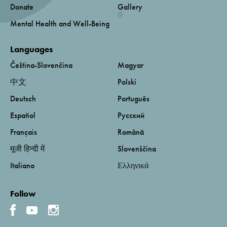
Donate
Gallery
Mental Health and Well-Being
Languages
Čeština-Slovenčina
Magyar
中文
Polski
Deutsch
Português
Español
Русский
Français
Română
मूजी हिन्दी में
Slovenščina
Italiano
Ελληνικά
Follow