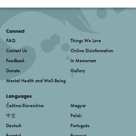
Connect
FAQ
Things We Love
Contact Us
Online Disinformation
Feedback
In Memoriam
Donate
Gallery
Mental Health and Well-Being
Languages
Čeština-Slovenčina
Magyar
中文
Polski
Deutsch
Português
Español
Русский