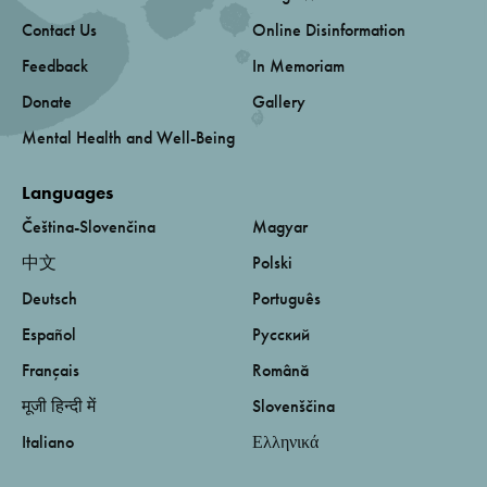
Contact Us
Online Disinformation
Feedback
In Memoriam
Donate
Gallery
Mental Health and Well-Being
Languages
Čeština-Slovenčina
Magyar
中文
Polski
Deutsch
Português
Español
Русский
Français
Română
मूजी हिन्दी में
Slovenščina
Italiano
Ελληνικά