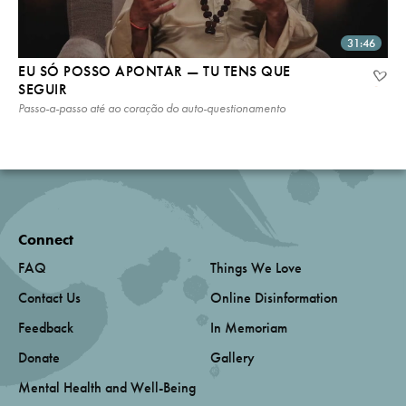
31:46
EU SÓ POSSO APONTAR — TU TENS QUE
SEGUIR
Passo-a-passo até ao coração do auto-questionamento
Connect
FAQ
Things We Love
Contact Us
Online Disinformation
Feedback
In Memoriam
Donate
Gallery
Mental Health and Well-Being