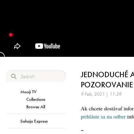
JEDNODUCHÉ A 
POZOROVANIE 
Mooji TV
9 Feb, 2021 | 11:29
Collections
Browse All
Ak chcete dostávať infor
prihláste sa na odber
inf
Sahaja Express
~