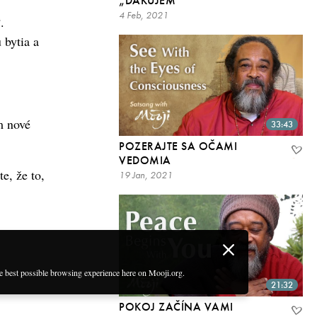
„ĎAKUJEM”
4 Feb, 2021
.
 bytia a
m nové
33:43
POZERAJTE SA OČAMI
VEDOMIA
e, že to,
19 Jan, 2021
he best possible browsing experience here on Mooji.org.
21:32
POKOJ ZAČÍNA VAMI