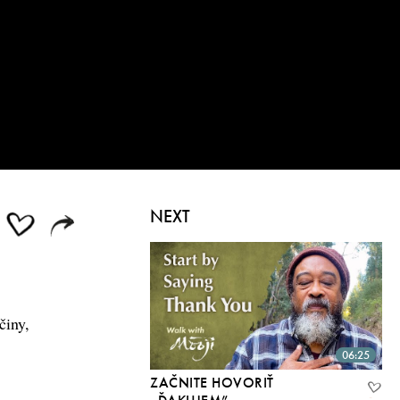
NEXT
činy,
06:25
ZAČNITE HOVORIŤ