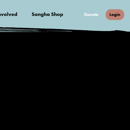
nvolved
Sangha Shop
Donate
Login