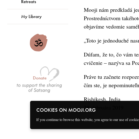
Retreats
Mooji nám predkladá jed
My Library
Prostredníctvom takéhot
objavíme vedomie samého
„Toto je jednoduché nas
Dúfam, že to, čo vám t
cvičenie – nazýva sa Po
Práve tu začnete rozpozná
Donate
čím ste, je nepominuteľn
Rishikesh, India
28. februára 2019
COOKIES ON MOOJI.ORG
If you continue to browse this website, you agree to our use of cooki