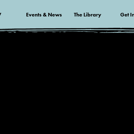
V
Events & News
The Library
Get I