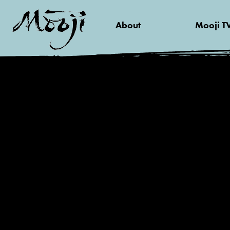
About
Mooji T