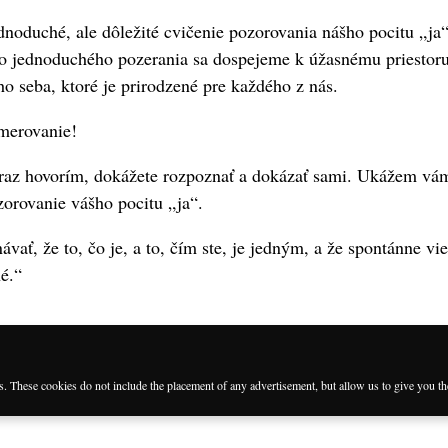
noduché, ale dôležité cvičenie pozorovania nášho pocitu „ja“
o jednoduchého pozerania sa dospejeme k úžasnému priestoru
 seba, ktoré je prirodzené pre každého z nás.
merovanie!
eraz hovorím, dokážete rozpoznať a dokázať sami. Ukážem vá
zorovanie vášho pocitu „ja“.
vať, že to, čo je, a to, čím ste, je jedným, a že spontánne viet
é.“
es. These cookies do not include the placement of any advertisement, but allow us to give you t