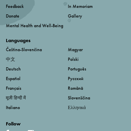
Feedback
In Memoriam
Donate
Gallery
Mental Health and Well-Being
Languages
Čeština-Slovenčina
Magyar
中文
Polski
Deutsch
Português
Español
Русский
Français
Română
मूजी हिन्दी में
Slovenščina
Italiano
Ελληνικά
Follow