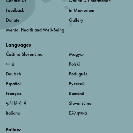
Contact Us
Online Disinformation
Feedback
In Memoriam
Donate
Gallery
Mental Health and Well-Being
Languages
Čeština-Slovenčina
Magyar
中文
Polski
Deutsch
Português
Español
Русский
Français
Română
मूजी हिन्दी में
Slovenščina
Italiano
Ελληνικά
Follow