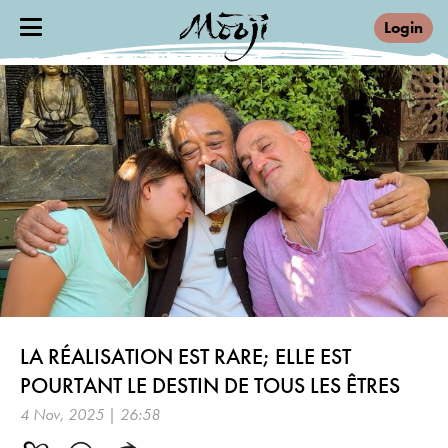
Login
0
seconds
LA RÉALISATION EST RARE; ELLE EST
of
26
POURTANT LE DESTIN DE TOUS LES ÊTRES
minutes,
58
4 Nov, 2025 | 26:58
seconds