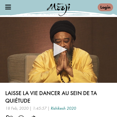
Login
0
seconds
LAISSE LA VIE DANCER AU SEIN DE TA
of
1
QUIÉTUDE
hour,
45
18 Feb, 2020 | 1:45:57 |
Rishikesh 2020
minutes,
57