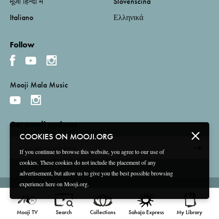
मूजी हिन्दी में
Slovenščina
Italiano
Ελληνικά
Follow
Mooji Mala Music
Get email updates
COOKIES ON MOOJI.ORG
If you continue to browse this website, you agree to our use of
cookies. These cookies do not include the placement of any
advertisement, but allow us to give you the best possible browsing
experience here on Mooji.org.
Terms and Conditions
Privacy Policy
Compliance
©
2026 Mooji Media Ltd and Associação Mooji Sangha
Mooji TV
Search
Collections
Sahaja Express
My Library