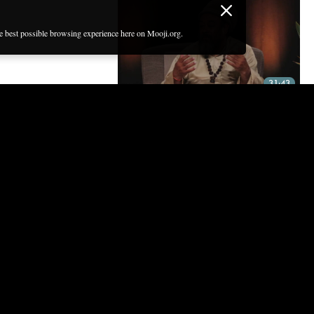
he best possible browsing experience here on Mooji.org.
31:43
JE PEUX SEULEMENT VOUS
INDIQUER LE CHEMIN – VOUS
DEVEZ LE SUIVRE
Pas à pas dans l'âtre de l'auto-investigation
30:13
NE TIRE PAS SUR LE CHIEN DE
BERGER
Mooji illustre l'importance d'aller jusqu'au bout