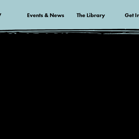
V
Events & News
The Library
Get I