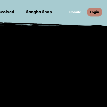
nvolved
Sangha Shop
Donate
Login