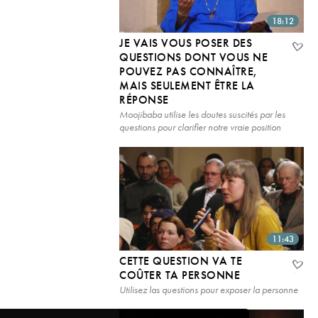
18:12
JE VAIS VOUS POSER DES
QUESTIONS DONT VOUS NE
POUVEZ PAS CONNAÎTRE,
MAIS SEULEMENT ÊTRE LA
RÉPONSE
Moojibaba utilise les doutes suscités par les
questions pour clarifier notre vraie position
11:43
CETTE QUESTION VA TE
COÛTER TA PERSONNE
Utilisez las questions pour exposer la personne