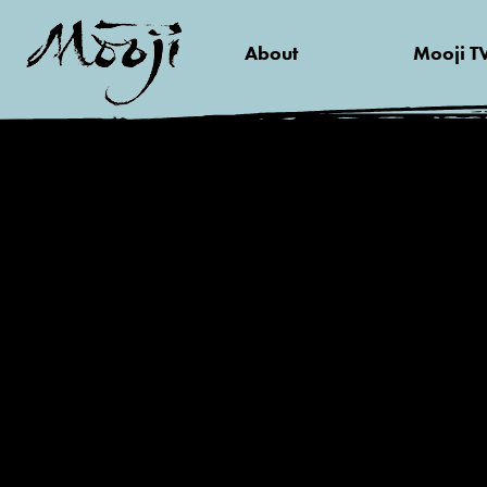
About
Mooji T