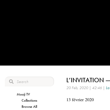
L’INVITATION 
20 Feb, 2020 | 42:46 |
La 
Mooji TV
13 février 2020
Collections
Browse All