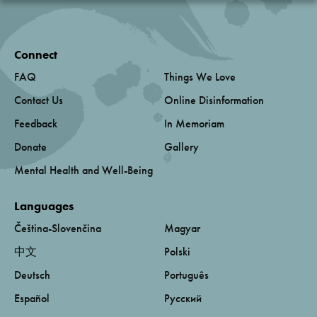
Connect
FAQ
Things We Love
Contact Us
Online Disinformation
Feedback
In Memoriam
Donate
Gallery
Mental Health and Well-Being
Languages
Čeština-Slovenčina
Magyar
中文
Polski
Deutsch
Português
Español
Русский