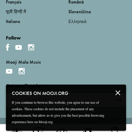
Français
Română
मूजी हिन्दी में
Slovenščina
Italiano
Ελληνικά
Follow
Mooji Mala Music
Get email updates
COOKIES ON MOOJI.ORG
If you continue to browse this website, you agree to our use of
cookies. These cookies do not include the placement of any
advertisement, but allow us to give you the best possible browsing
experience here on Mooji.org.
Terms and Conditions
Privacy Policy
Compliance