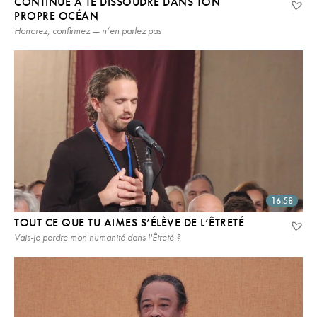
CONTINUE À TE DISSOUDRE DANS TON
PROPRE OCÉAN
Honorez, confirmez — n’en parlez pas
16:58
TOUT CE QUE TU AIMES S’ÉLÈVE DE L’ÊTRETÉ
Vais-je perdre mon humanité dans l'Êtreté ?