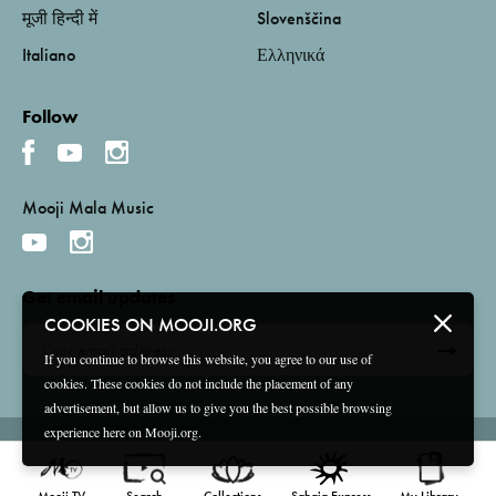
मूजी हिन्दी में
Slovenščina
Italiano
Ελληνικά
Follow
Mooji Mala Music
Get email updates
COOKIES ON MOOJI.ORG
If you continue to browse this website, you agree to our use of
cookies. These cookies do not include the placement of any
advertisement, but allow us to give you the best possible browsing
experience here on Mooji.org.
Terms and Conditions
Privacy Policy
Compliance
©
2026 Mooji Media Ltd and Associação Mooji Sangha
Mooji TV
Search
Collections
Sahaja Express
My Library