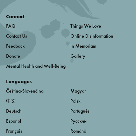
Connect
FAQ
Things We Love
Contact Us
Online Disinformation
Feedback
In Memoriam
Donate
Gallery
Mental Health and Well-Being
Languages
Čeština-Slovenčina
Magyar
中文
Polski
Deutsch
Português
Español
Русский
Français
Română