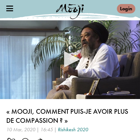
Login
0
seconds
« MOOJI, COMMENT PUIS-JE AVOIR PLUS
of
16
DE COMPASSION ? »
minutes,
45
10 Mar, 2020 | 16:45 |
Rishikesh 2020
seconds