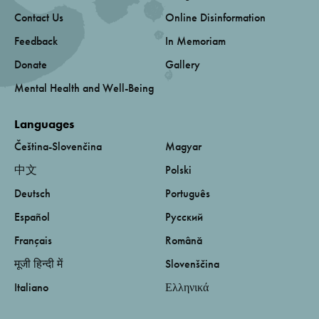
Contact Us
Online Disinformation
Feedback
In Memoriam
Donate
Gallery
Mental Health and Well-Being
Languages
Čeština-Slovenčina
Magyar
中文
Polski
Deutsch
Português
Español
Русский
Français
Română
मूजी हिन्दी में
Slovenščina
Italiano
Ελληνικά