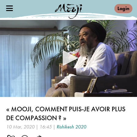
Login
0
seconds
« MOOJI, COMMENT PUIS-JE AVOIR PLUS
of
16
DE COMPASSION ? »
minutes,
45
10 Mar, 2020 | 16:45 |
Rishikesh 2020
seconds