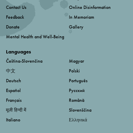
Contact Us
Online Disinformation
Feedback
In Memoriam
Donate
Gallery
Mental Health and Well-Being
Languages
Čeština-Slovenčina
Magyar
中文
Polski
Deutsch
Português
Español
Русский
Français
Română
मूजी हिन्दी में
Slovenščina
Italiano
Ελληνικά