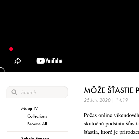
MÔŽE ŠŤASTIE 
25 Jun, 2020 | 14:19
Mooji TV
Počas online víkendového
Collections
skutočnú podstatu šťasti
Browse All
šťastia, ktoré je prirodz
Sahaja Express