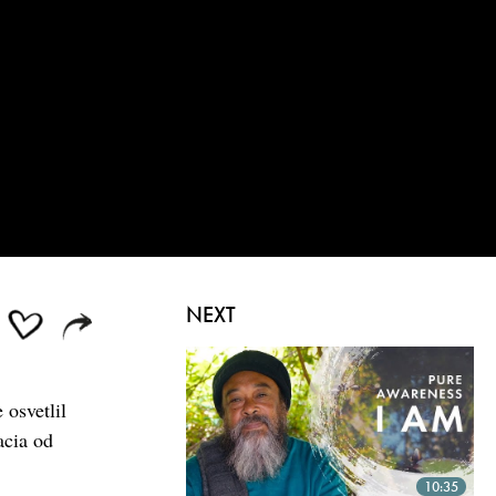
NEXT
 osvetlil
acia od
10:35