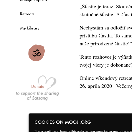
„Šťastie je teraz. Skutoč
skutočné šťastie. A šťas
Retreats
Nechystám sa odložiť sv
My Library
prísľubu šťastia. To sam
naše prirodzené šťastie!“
Tento rozhovor je výňat
tvojej viery je dokonané
Online víkendový retrea
26. apríla 2020 | Večern
Donate
COOKIES ON MOOJI.ORG
If you continue to browse this website, you agree to our use of cooki