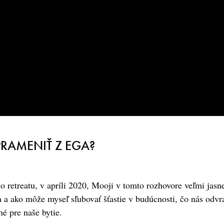
PRAMENIŤ Z EGA?
 retreatu, v apríli 2020, Mooji v tomto rozhovore veľmi jasne
a a ako môže myseľ sľubovať šťastie v budúcnosti, čo nás odvr
ené pre naše bytie.