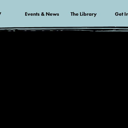
V
Events & News
The Library
Get I