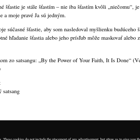
né šťastie je stále šťastím – nie iba šťastím kvôli „niečomu“, je
tie a moje pravé Ja sú jedným.
oje súčasné šťastie, aby som nasledoval myšlienku budúceho šť
otné hľadanie šťastia alebo jeho prísľub môže maskovať alebo z
kom zo satsangu: „By the Power of Your Faith, It Is Done“ (V
)
t
ý satsang
es. These cookies do not include the placement of any advertisement, but allow us to give you t