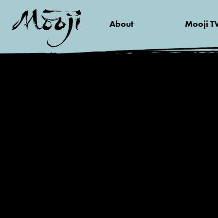
About
Mooji T