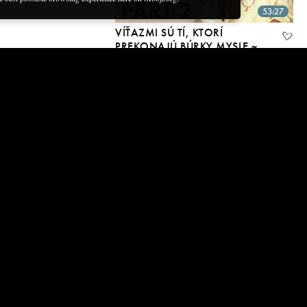
53:27
VÍŤAZMI SÚ TÍ, KTORÍ
PREKONAJÚ BÚRKY MYSLE ~
2. ČASŤ
4 Jun, 2020
49:14
VÍŤAZMI SÚ TÍ, KTORÍ
PREKONAJÚ BÚRKY MYSLE ~
1. ČASŤ
4 Jun, 2020