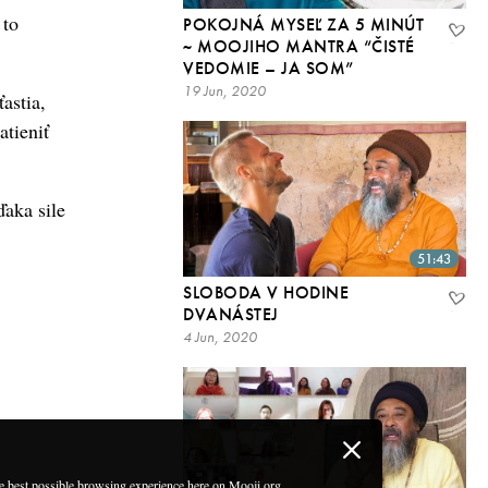
 to
POKOJNÁ MYSEĽ ZA 5 MINÚT
~ MOOJIHO MANTRA “ČISTÉ
VEDOMIE – JA SOM”
19 Jun, 2020
astia,
atieniť
ďaka sile
51:43
SLOBODA V HODINE
DVANÁSTEJ
4 Jun, 2020
he best possible browsing experience here on Mooji.org.