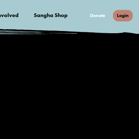
nvolved
Sangha Shop
Donate
Login