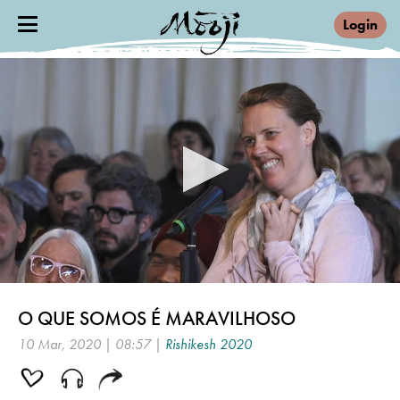
Login
0
seconds
O QUE SOMOS É MARAVILHOSO
of
8
10 Mar, 2020 | 08:57 |
Rishikesh 2020
minutes,
57
seconds