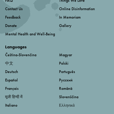
FAQ
Things We Love
Contact Us
Online Disinformation
Feedback
In Memoriam
Donate
Gallery
Mental Health and Well-Being
Languages
Čeština-Slovenčina
Magyar
中文
Polski
Deutsch
Português
Español
Русский
Français
Română
मूजी हिन्दी में
Slovenščina
Italiano
Ελληνικά