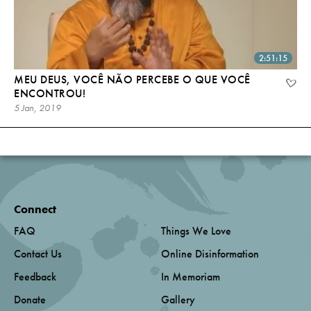
2:51:15
MEU DEUS, VOCÊ NÃO PERCEBE O QUE VOCÊ
ENCONTROU!
5 Jan, 2019
Connect
FAQ
Things We Love
Contact Us
Online Disinformation
Feedback
In Memoriam
Donate
Gallery