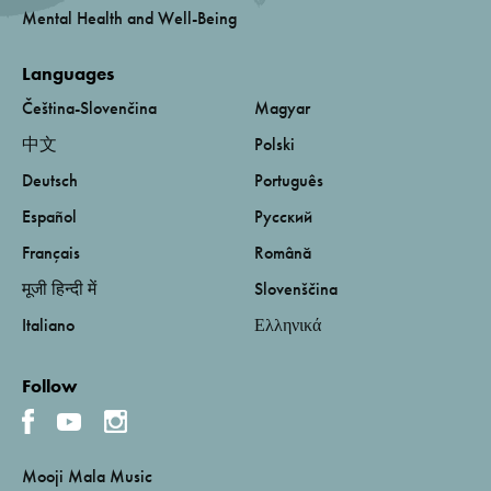
Mental Health and Well-Being
Languages
Čeština-Slovenčina
Magyar
中文
Polski
Deutsch
Português
Español
Русский
Français
Română
मूजी हिन्दी में
Slovenščina
Italiano
Ελληνικά
Follow
Mooji Mala Music