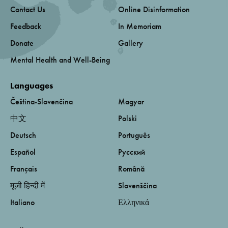
Contact Us
Online Disinformation
Feedback
In Memoriam
Donate
Gallery
Mental Health and Well-Being
Languages
Čeština-Slovenčina
Magyar
中文
Polski
Deutsch
Português
Español
Русский
Français
Română
मूजी हिन्दी में
Slovenščina
Italiano
Ελληνικά