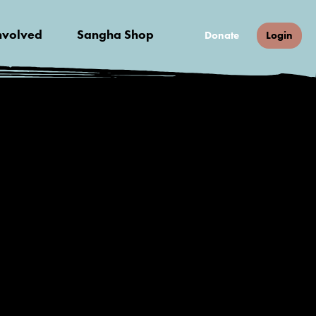
nvolved
Sangha Shop
Donate
Login