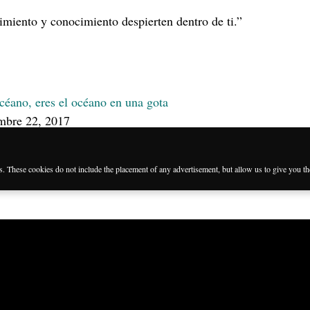
imiento y conocimiento despierten dentro de ti.”
céano, eres el océano en una gota
embre 22, 2017
es. These cookies do not include the placement of any advertisement, but allow us to give you t