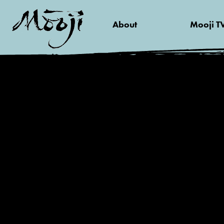
About
Mooji T