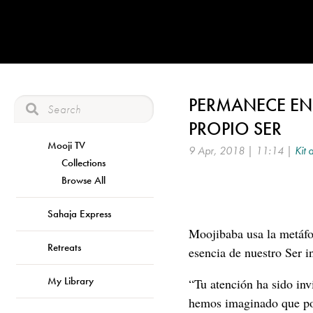
PERMANECE EN 
PROPIO SER
Mooji TV
9 Apr, 2018 | 11:14 |
Kit 
Collections
Browse All
Sahaja Express
Moojibaba usa la metáfor
Retreats
esencia de nuestro Ser i
My Library
“Tu atención ha sido inv
hemos imaginado que po