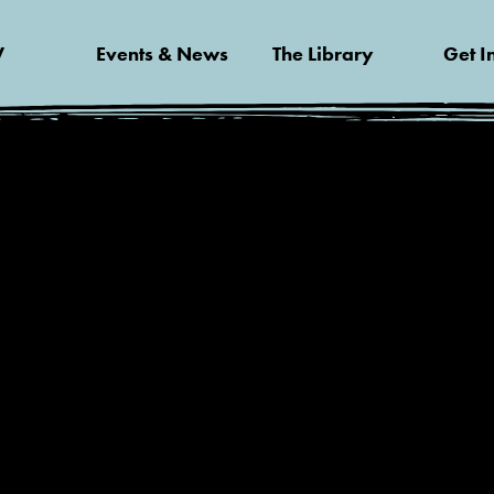
V
Events & News
The Library
Get I