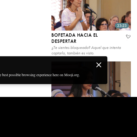
23:23
BOFETADA HACIA EL
DESPERTAR
¿Te sientes bloqueado? Aquel que intenta
captarlo, también es visto.
he best possible browsing experience here on Mooji.org.
28:26
LADRONES EN UNA CASA
VACÍA
Lidiando con distracciones durante la
autoindagación