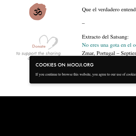
Que el verdadero entend
–
Extracto del Satsang:
No eres una gota en el o
Donate
Zmar, Portugal – Septi
COOKIES ON MOOJI.ORG
If you continue to browse this website, you agree to our use of cooki