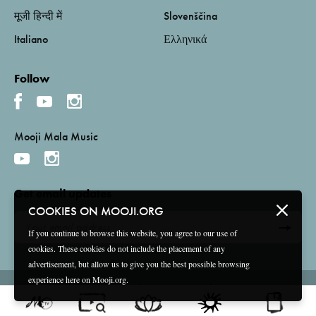
मूजी हिन्दी में
Slovenščina
Italiano
Ελληνικά
Follow
Mooji Mala Music
Get email updates
COOKIES ON MOOJI.ORG
If you continue to browse this website, you agree to our use of
cookies. These cookies do not include the placement of any
advertisement, but allow us to give you the best possible browsing
experience here on Mooji.org.
Terms and Conditions
Privacy Policy
Compliance
©
2026 Mooji Media Ltd and Associação Mooji Sangha