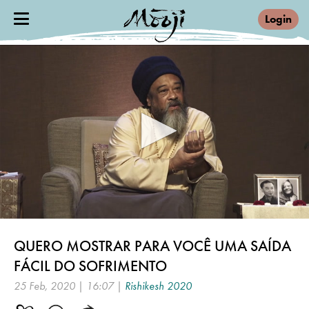
Login
0
seconds
QUERO MOSTRAR PARA VOCÊ UMA SAÍDA
of
16
FÁCIL DO SOFRIMENTO
minutes,
7
25 Feb, 2020 | 16:07 |
Rishikesh 2020
seconds