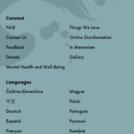
Connect
FAQ
Things We Love
Contact Us
Online Disinformation
Feedback
In Memoriam
Donate
Gallery
Mental Health and Well-Being
Languages
Čeština-Slovenčina
Magyar
中文
Polski
Deutsch
Português
Español
Русский
Français
Română