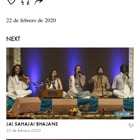
seconds
22 de febrero de 2020
NEXT
1:41:58
JAI SAHAJA! BHAJANS
22 de febrero 2020