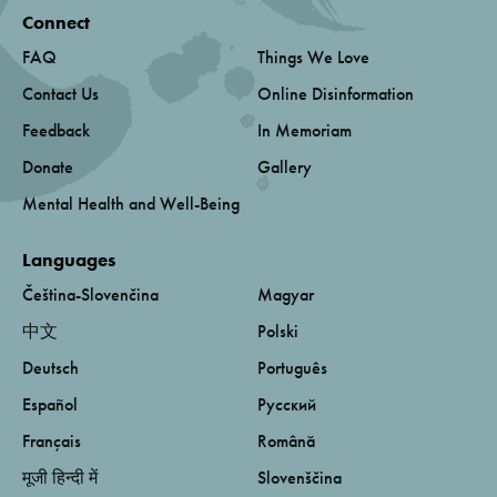
Connect
FAQ
Things We Love
Contact Us
Online Disinformation
Feedback
In Memoriam
Donate
Gallery
Mental Health and Well-Being
Languages
Čeština-Slovenčina
Magyar
中文
Polski
Deutsch
Português
Español
Русский
Français
Română
मूजी हिन्दी में
Slovenščina