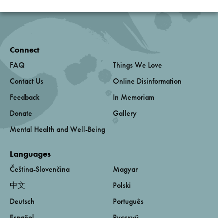
Connect
FAQ
Things We Love
Contact Us
Online Disinformation
Feedback
In Memoriam
Donate
Gallery
Mental Health and Well-Being
Languages
Čeština-Slovenčina
Magyar
中文
Polski
Deutsch
Português
Español
Русский