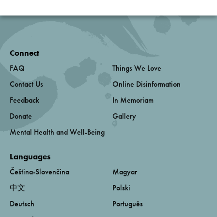
Connect
FAQ
Things We Love
Contact Us
Online Disinformation
Feedback
In Memoriam
Donate
Gallery
Mental Health and Well-Being
Languages
Čeština-Slovenčina
Magyar
中文
Polski
Deutsch
Português