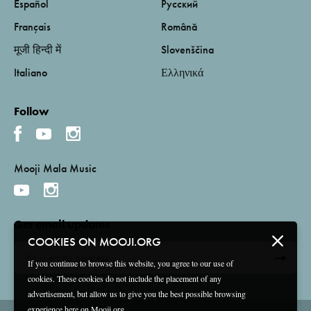
Español
Русский
Français
Română
मूजी हिन्दी में
Slovenščina
Italiano
Ελληνικά
Follow
Mooji Mala Music
Get email updates
COOKIES ON MOOJI.ORG
If you continue to browse this website, you agree to our use of
cookies. These cookies do not include the placement of any
advertisement, but allow us to give you the best possible browsing
experience here on Mooji.org.