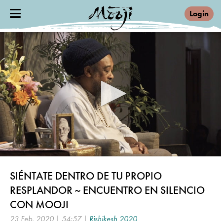
Login
0
seconds
SIÉNTATE DENTRO DE TU PROPIO
of
54
RESPLANDOR ~ ENCUENTRO EN SILENCIO
minutes,
57
CON MOOJI
seconds
23 Feb, 2020 | 54:57 |
Rishikesh 2020