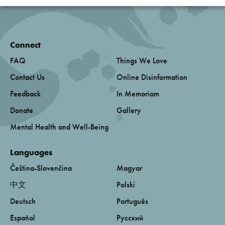
Connect
FAQ
Things We Love
Contact Us
Online Disinformation
Feedback
In Memoriam
Donate
Gallery
Mental Health and Well-Being
Languages
Čeština-Slovenčina
Magyar
中文
Polski
Deutsch
Português
Español
Русский