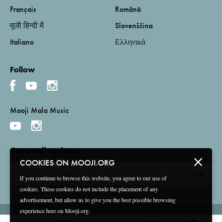
Français
Română
मूजी हिन्दी में
Slovenščina
Italiano
Ελληνικά
Follow
Mooji Mala Music
Get email updates
COOKIES ON MOOJI.ORG
If you continue to browse this website, you agree to our use of
cookies. These cookies do not include the placement of any
advertisement, but allow us to give you the best possible browsing
experience here on Mooji.org.
Terms and Conditions
Privacy Policy
Compliance