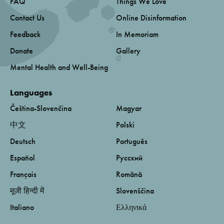
FAQ
Things We Love
Contact Us
Online Disinformation
Feedback
In Memoriam
Donate
Gallery
Mental Health and Well-Being
Languages
Čeština-Slovenčina
Magyar
中文
Polski
Deutsch
Português
Español
Русский
Français
Română
मूजी हिन्दी में
Slovenščina
Italiano
Ελληνικά