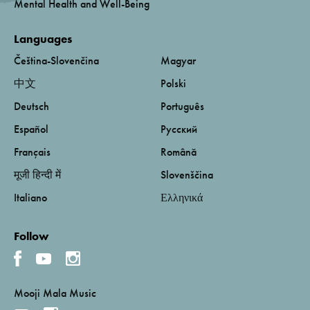
Mental Health and Well-Being
Languages
Čeština-Slovenčina
Magyar
中文
Polski
Deutsch
Português
Español
Русский
Français
Română
मूजी हिन्दी में
Slovenščina
Italiano
Ελληνικά
Follow
Mooji Mala Music