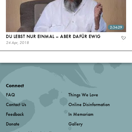
2:34:29
DU LEBST NUR EINMAL – ABER DAFÜR EWIG
24 Apr, 2018
Connect
FAQ
Things We Love
Contact Us
Online Disinformation
Feedback
In Memoriam
Donate
Gallery