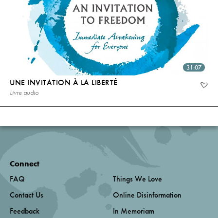
31:07
UNE INVITATION À LA LIBERTÉ
Livre audio
Connect
FAQ
Things We Love
Contact Us
Online Disinformation
Feedback
In Memoriam