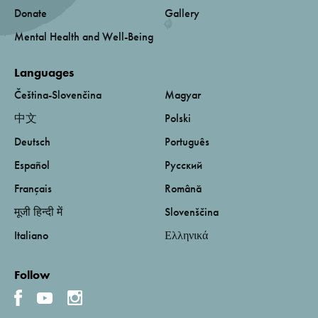
Donate
Gallery
Mental Health and Well-Being
Languages
Čeština-Slovenčina
Magyar
中文
Polski
Deutsch
Português
Español
Русский
Français
Română
मूजी हिन्दी में
Slovenščina
Italiano
Ελληνικά
Follow