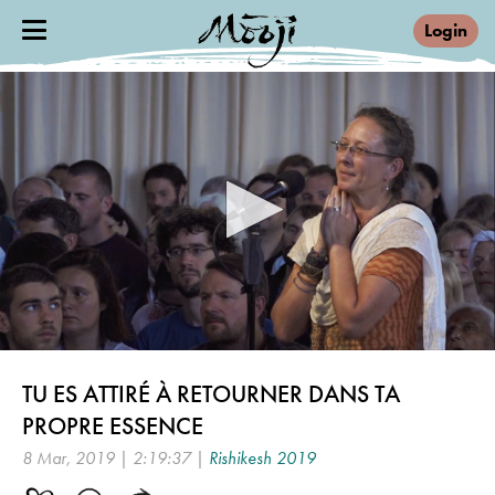
Login
0
seconds
TU ES ATTIRÉ À RETOURNER DANS TA
of
2
PROPRE ESSENCE
hours,
19
8 Mar, 2019 | 2:19:37 |
Rishikesh 2019
minutes,
37