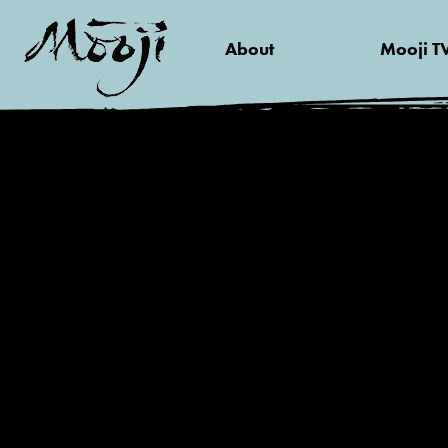
About
Mooji T