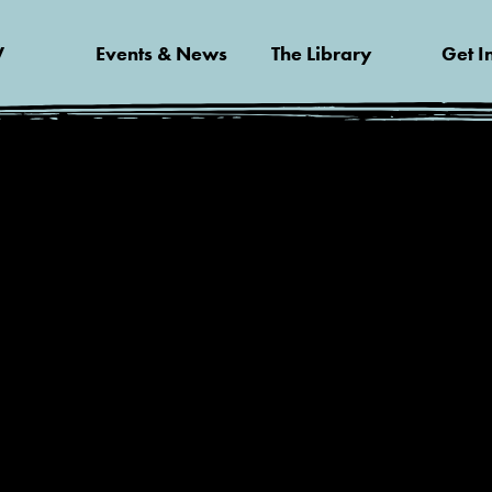
V
Events & News
The Library
Get I