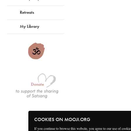
Retreats
My Library
Donate
COOKIES ON MOOJI.ORG
If you continue to browse this website, you agree to our use of cooki