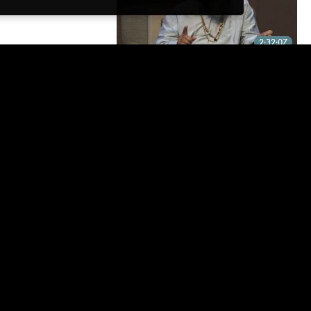
2:32:07
TU DIS : « JE SUIS PRÊTE » — JE
DIS : « TU ES, DÉJÀ »
29 février 2020
1:32:33
JAI SAHAJA! BHAJANS
29 février 2020