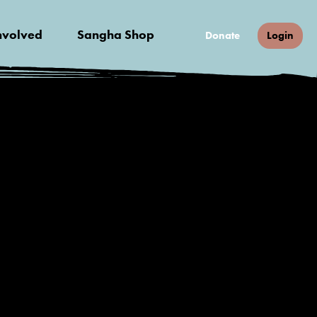
nvolved
Sangha Shop
Donate
Login