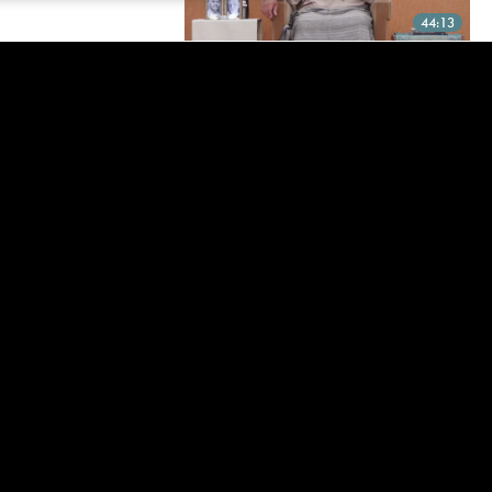
44:13
UM CONVITE À LIBERDADE
Zmar, Setembro de 2017
23:28
DESPERTO NUM ESTALO
Estás a sentir-te bloqueado? Aquele que está a
tentar compreendê-lo também é observado.