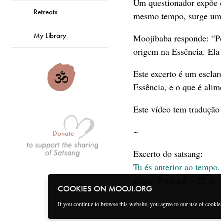
Um questionador expõe q
Retreats
mesmo tempo, surge um 
My Library
Moojibaba responde: “Po
origem na Essência. Ela n
Este excerto é um esclar
Essência, e o que é alim
Este vídeo tem tradução
~
Donate
Excerto do satsang:
Tu és anterior ao tempo.
Zmar, Portugal ~ 22 de
COOKIES ON MOOJI.ORG
If you continue to browse this website, you agree to our use of cooki