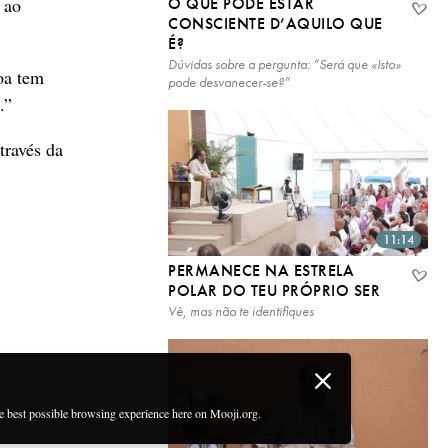
 ao
O QUE PODE ESTAR
CONSCIENTE D’AQUILO QUE
É?
Dúvidas sobre a pergunta: “Será que «Isto»
oa tem
pode desvanecer-se?”
.”
través da
11:14
PERMANECE NA ESTRELA
POLAR DO TEU PRÓPRIO SER
Vê, mas não te identifiques
he best possible browsing experience here on Mooji.org.