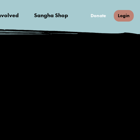
nvolved
Sangha Shop
Donate
Login