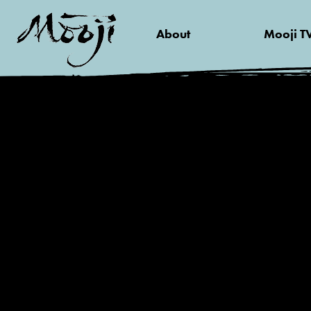
About
Mooji T