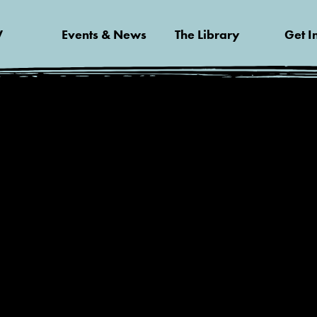
V
Events & News
The Library
Get I