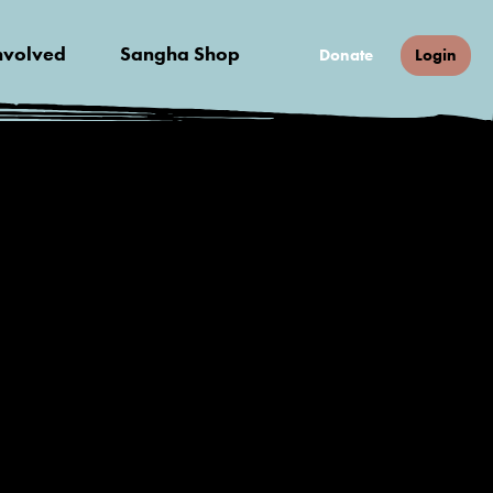
nvolved
Sangha Shop
Donate
Login