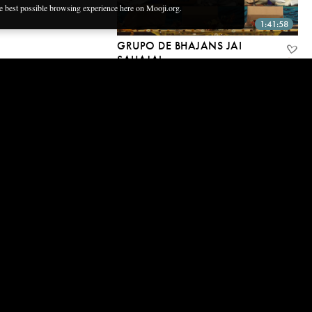
he best possible browsing experience here on Mooji.org.
1:41:58
GRUPO DE BHAJANS JAI
SAHAJA!
22 de fevereiro de 2020
2:45:54
A TUA PRECE MAIS ELEVADA
PODE SER RESPONDIDA HOJE
23 de Fevereiro 2020