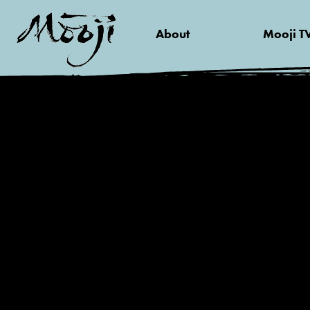
About
Mooji T