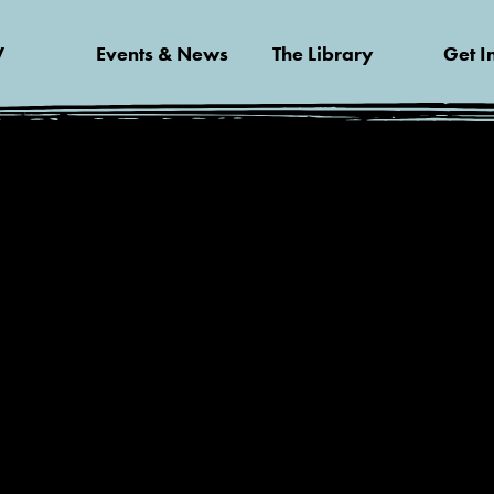
V
Events & News
The Library
Get I