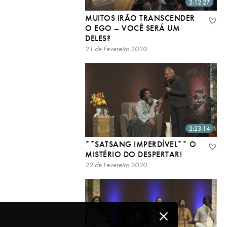
2:12:27
MUITOS IRÃO TRANSCENDER
O EGO – VOCÊ SERÁ UM
DELES?
21 de Fevereiro 2020
2:23:14
**SATSANG IMPERDÍVEL** O
MISTÉRIO DO DESPERTAR!
22 de Fevereiro 2020