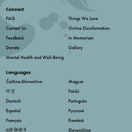
Connect
FAQ
Things We Love
Contact Us
Online Disinformation
Feedback
In Memoriam
Donate
Gallery
Mental Health and Well-Being
Languages
Čeština-Slovenčina
Magyar
中文
Polski
Deutsch
Português
Español
Русский
Français
Română
मूजी हिन्दी में
Slovenščina