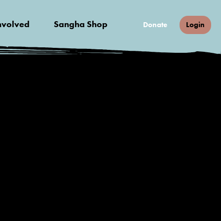
nvolved
Sangha Shop
Donate
Login