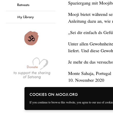
Spaziergang mit Moojib
Retreats
Mooji bietet während se
My Library
Anleitung dazu an, wie 
„Sei dir einfach ds Gefü
Unter allen Gewohnheiten
liefert. Und diese Gewoh
Je mehr du das versuchs
Donate
Monte Sahaja, Portugal
10. November 2020
COOKIES ON MOOJI.ORG
If you continue to browse this website, you agree to our use of cooki