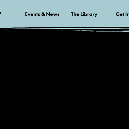
V
Events & News
The Library
Get I