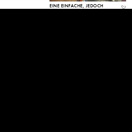
EINE EINFACHE, JEDOCH
TIEFGRÜNDIGE ÜBUNG: ,ICH’-
BEOBACHTEN
9 Feb, 2021
06:25
BEGINNE MIT „DANKE“
4 Feb, 2021
33:43