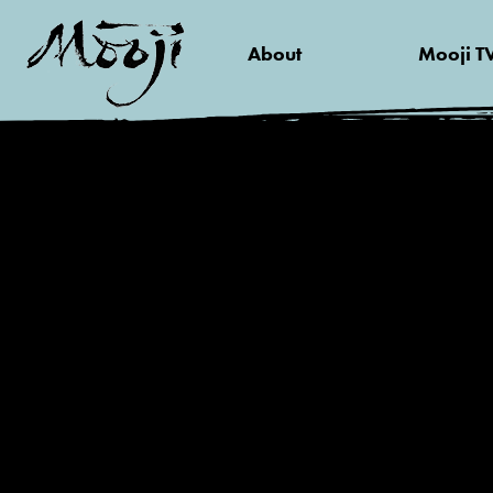
About
Mooji T