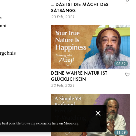
– DAS IST DIE MACHT DES
SATSANGS
e
23 Feb, 2021
nnt.
Ergebnis
05:32
DEINE WAHRE NATUR IST
GLÜCKLICHSEIN
23 Feb, 2021
he best possible browsing experience here on Mooji.org.
11:29