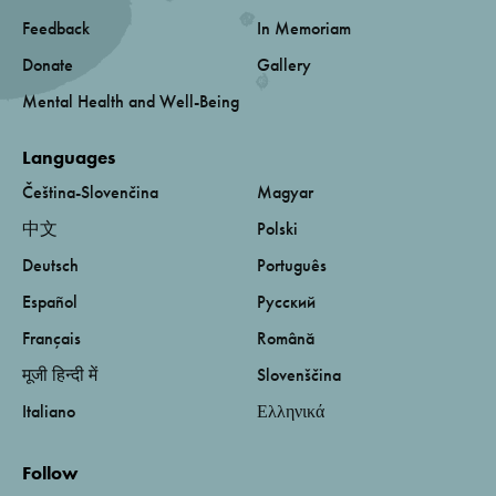
Feedback
In Memoriam
Donate
Gallery
Mental Health and Well-Being
Languages
Čeština-Slovenčina
Magyar
中文
Polski
Deutsch
Português
Español
Русский
Français
Română
मूजी हिन्दी में
Slovenščina
Italiano
Ελληνικά
Follow