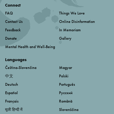
Connect
FAQ
Things We Love
Contact Us
Online Disinformation
Feedback
In Memoriam
Donate
Gallery
Mental Health and Well-Being
Languages
Čeština-Slovenčina
Magyar
中文
Polski
Deutsch
Português
Español
Русский
Français
Română
मूजी हिन्दी में
Slovenščina