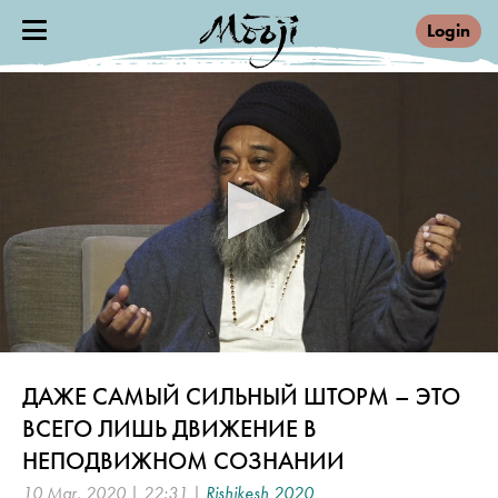
Login
0
seconds
ДАЖЕ САМЫЙ СИЛЬНЫЙ ШТОРМ – ЭТО
of
22
ВСЕГО ЛИШЬ ДВИЖЕНИЕ В
minutes,
31
НЕПОДВИЖНОМ СОЗНАНИИ
seconds
10 Mar, 2020 | 22:31 |
Rishikesh 2020