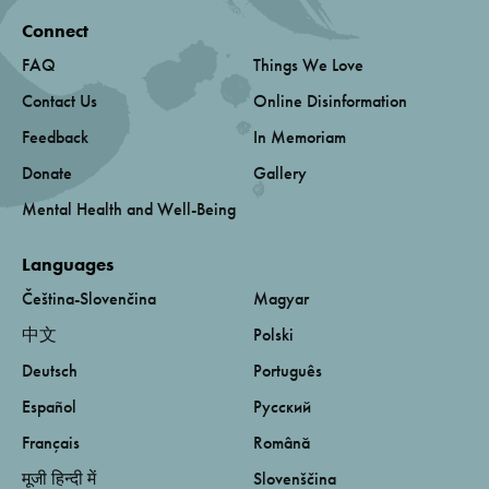
Connect
FAQ
Things We Love
Contact Us
Online Disinformation
Feedback
In Memoriam
Donate
Gallery
Mental Health and Well-Being
Languages
Čeština-Slovenčina
Magyar
中文
Polski
Deutsch
Português
Español
Русский
Français
Română
मूजी हिन्दी में
Slovenščina