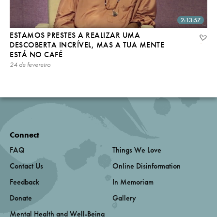
2:13:57
ESTAMOS PRESTES A REALIZAR UMA
DESCOBERTA INCRÍVEL, MAS A TUA MENTE
ESTÁ NO CAFÉ
24 de fevereiro
Connect
FAQ
Things We Love
Contact Us
Online Disinformation
Feedback
In Memoriam
Donate
Gallery
Mental Health and Well-Being