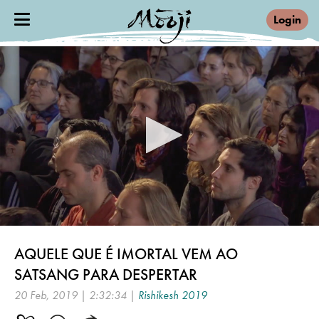
Login
0
seconds
AQUELE QUE É IMORTAL VEM AO
of
2
SATSANG PARA DESPERTAR
hours,
32
20 Feb, 2019 | 2:32:34 |
Rishikesh 2019
minutes,
34