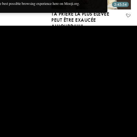
he best possible browsing experience here on Mooji.org.
2:45:54
TA PRIÈRE LA PLUS ÉLEVÉE
PEUT ÊTRE EXAUCÉE
AUJOURD’HUI
23 février 2020
54:57
REPOSE-TOI AU SEIN DE TA
PROPRE RADIANCE ~ ASSISE
SILENCIEUSE AVEC MOOJI
23 février 2020