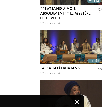
2:23:14
**SATSANG À VOIR
ABSOLUMENT** LE MYSTÈRE
DE L’ÉVEIL !
22 février 2020
1:41:58
JAI SAHAJA! BHAJANS
22 février 2020