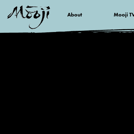
About
Mooji T