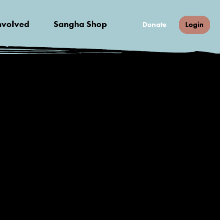
nvolved
Sangha Shop
Donate
Login