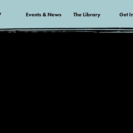
V
Events & News
The Library
Get I