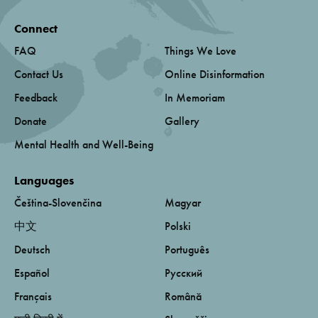
Connect
FAQ
Things We Love
Contact Us
Online Disinformation
Feedback
In Memoriam
Donate
Gallery
Mental Health and Well-Being
Languages
Čeština-Slovenčina
Magyar
中文
Polski
Deutsch
Português
Español
Русский
Français
Română