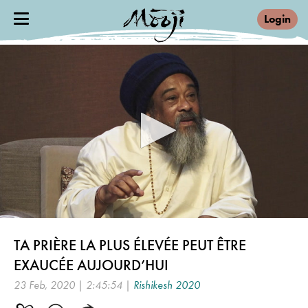
Login
0
seconds
TA PRIÈRE LA PLUS ÉLEVÉE PEUT ÊTRE
of
2
EXAUCÉE AUJOURD’HUI
hours,
45
23 Feb, 2020 | 2:45:54 |
Rishikesh 2020
minutes,
54