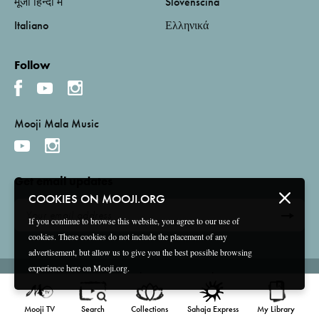
मूजी हिन्दी में
Slovenščina
Italiano
Ελληνικά
Follow
Mooji Mala Music
Get email updates
COOKIES ON MOOJI.ORG
If you continue to browse this website, you agree to our use of
cookies. These cookies do not include the placement of any
advertisement, but allow us to give you the best possible browsing
experience here on Mooji.org.
Terms and Conditions
Privacy Policy
Compliance
©
2026 Mooji Media Ltd and Associação Mooji Sangha
Mooji TV
Search
Collections
Sahaja Express
My Library