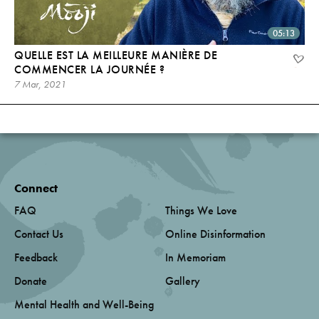
05:13
QUELLE EST LA MEILLEURE MANIÈRE DE
COMMENCER LA JOURNÉE ?
7 Mar, 2021
Connect
FAQ
Things We Love
Contact Us
Online Disinformation
Feedback
In Memoriam
Donate
Gallery
Mental Health and Well-Being