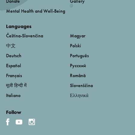
Donate
Gallery
Mental Health and Well-Being
Languages
Čeština-Slovenčina
Magyar
中文
Polski
Deutsch
Português
Español
Русский
Français
Română
मूजी हिन्दी में
Slovenščina
Italiano
Ελληνικά
Follow