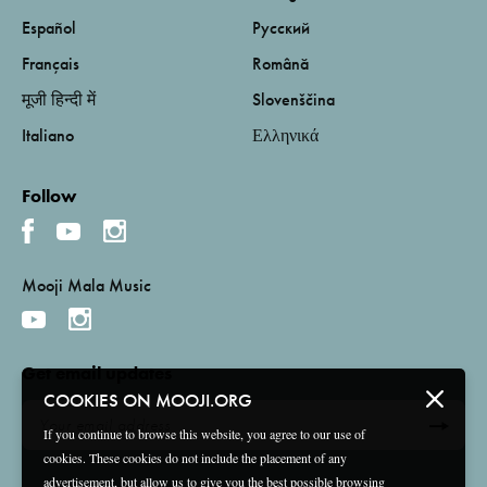
Español
Русский
Français
Română
मूजी हिन्दी में
Slovenščina
Italiano
Ελληνικά
Follow
Mooji Mala Music
Get email updates
COOKIES ON MOOJI.ORG
If you continue to browse this website, you agree to our use of
cookies. These cookies do not include the placement of any
advertisement, but allow us to give you the best possible browsing