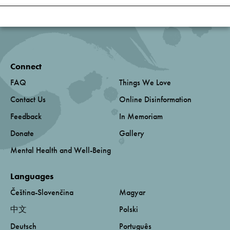
Connect
FAQ
Things We Love
Contact Us
Online Disinformation
Feedback
In Memoriam
Donate
Gallery
Mental Health and Well-Being
Languages
Čeština-Slovenčina
Magyar
中文
Polski
Deutsch
Português