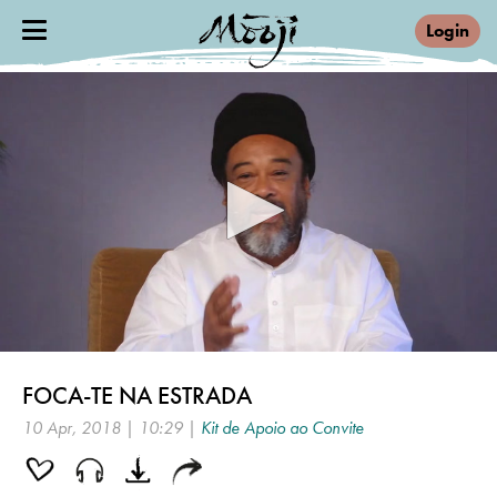
Login
0
seconds
FOCA-TE NA ESTRADA
of
10
10 Apr, 2018 | 10:29 |
Kit de Apoio ao Convite
minutes,
29
seconds