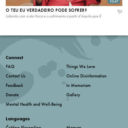
10:47
O TEU EU VERDADEIRO PODE SOFRER?
Lidando com a dor física e o sofrimento a partir d’Aquilo que É
Connect
FAQ
Things We Love
Contact Us
Online Disinformation
Feedback
In Memoriam
Donate
Gallery
Mental Health and Well-Being
Languages
Čeština-Slovenčina
Magyar