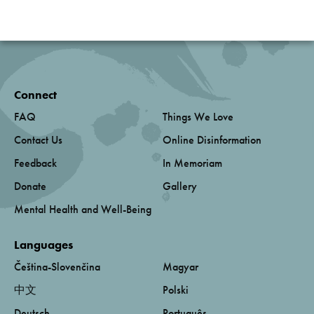
Connect
FAQ
Things We Love
Contact Us
Online Disinformation
Feedback
In Memoriam
Donate
Gallery
Mental Health and Well-Being
Languages
Čeština-Slovenčina
Magyar
中文
Polski
Deutsch
Português