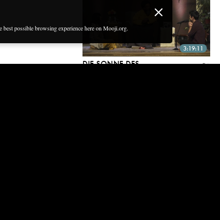
he best possible browsing experience here on Mooji.org.
3:19:11
DIE SONNE DES
BEWUSSTSEINS SCHEINT
IMMER
6 Mar, 2020
48:56
MUSS-VIDEO! DAS IST SEHEN
— DIE AUFLÖSUNG DER
TÄUSCHUNG
4 Mar, 2020