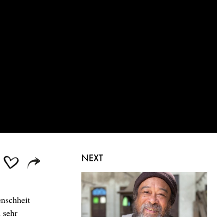
NEXT
enschheit
 sehr