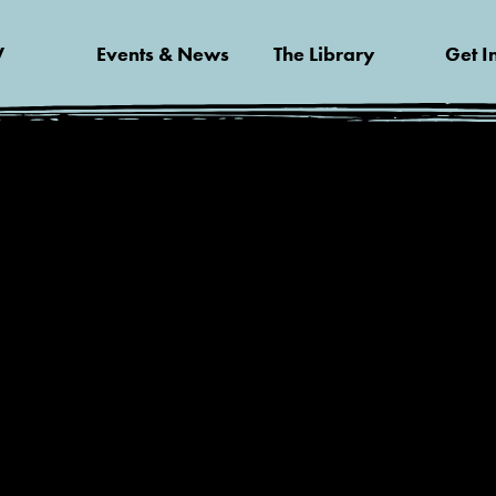
V
Events & News
The Library
Get I