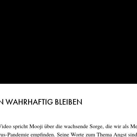
EN WAHRHAFTIG BLEIBEN
ideo spricht Mooji über die wachsende Sorge, die wir als M
irus-Pandemie empfinden. Seine Worte zum Thema Angst sind