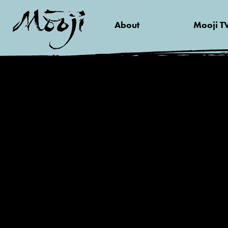
About
Mooji T