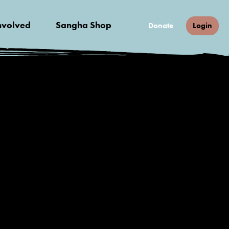
nvolved
Sangha Shop
Donate
Login