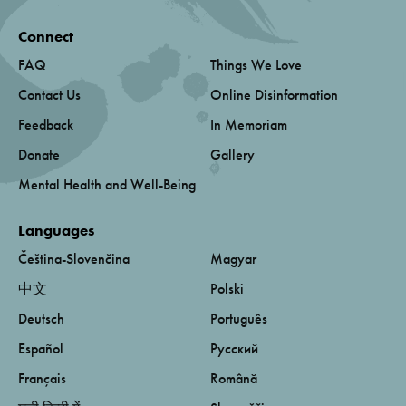
Connect
FAQ
Things We Love
Contact Us
Online Disinformation
Feedback
In Memoriam
Donate
Gallery
Mental Health and Well-Being
Languages
Čeština-Slovenčina
Magyar
中文
Polski
Deutsch
Português
Español
Русский
Français
Română