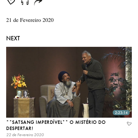
seconds
21 de Fevereiro 2020
NEXT
2:23:14
**SATSANG IMPERDÍVEL** O MISTÉRIO DO
DESPERTAR!
22 de Fevereiro 2020