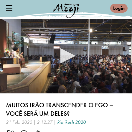
Login
0
seconds
MUITOS IRÃO TRANSCENDER O EGO –
of
2
VOCÊ SERÁ UM DELES?
hours,
12
21 Feb, 2020 | 2:12:27 |
Rishikesh 2020
minutes,
27