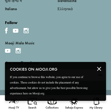
मूजी हिन्दी में
Slovenščina
Italiano
Ελληνικά
Follow
Mooji Mala Music
Get email updates
COOKIES ON MOOJI.ORG
If you continue to browse this website, you agree to our use of
cookies. These cookies do not include the placement of any
advertisement, but allow us to give you the best possible browsing
experience here on Mooji.org.
Terms and Conditions
Privacy Policy
Compliance
©
2026 Mooji Media Ltd and Associação Mooji Sangha
Mooji TV
Search
Collections
Sahaja Express
My Library