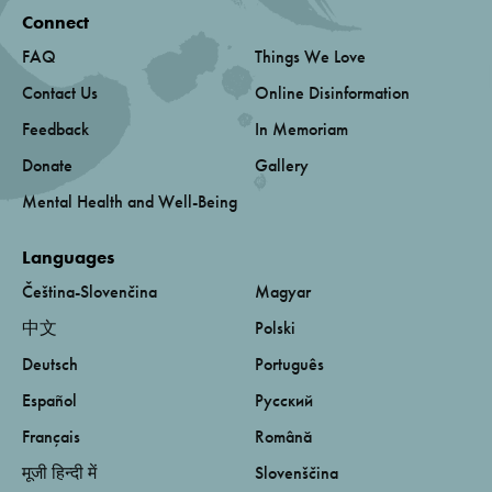
Connect
FAQ
Things We Love
Contact Us
Online Disinformation
Feedback
In Memoriam
Donate
Gallery
Mental Health and Well-Being
Languages
Čeština-Slovenčina
Magyar
中文
Polski
Deutsch
Português
Español
Русский
Français
Română
मूजी हिन्दी में
Slovenščina