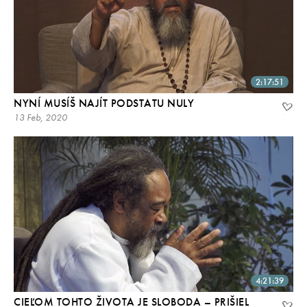
2:17:51
NYNÍ MUSÍŠ NAJÍT PODSTATU NULY
13 Feb, 2020
4:21:39
CIEĽOM TOHTO ŽIVOTA JE SLOBODA – PRIŠIEL