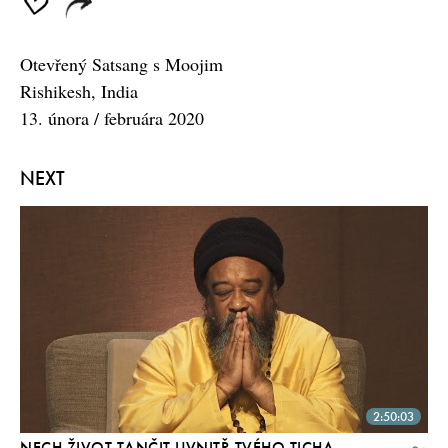
Otevřený Satsang s Moojim
Rishikesh, India
13. února / februára 2020
NEXT
2:50:03
NECH ŽIVOT TANČIT UVNITŘ TVÉHO TICHA