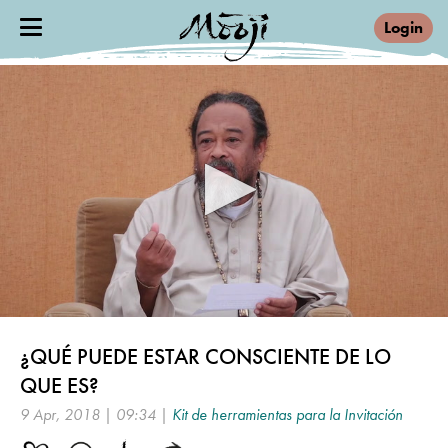
Login
0
seconds
¿QUÉ PUEDE ESTAR CONSCIENTE DE LO
of
9
QUE ES?
minutes,
34
9 Apr, 2018 | 09:34 |
Kit de herramientas para la Invitación
seconds