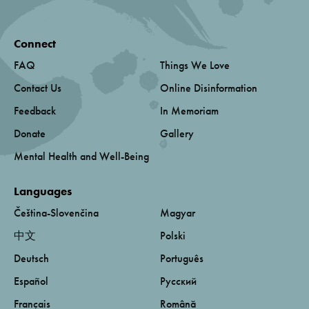
Connect
FAQ
Things We Love
Contact Us
Online Disinformation
Feedback
In Memoriam
Donate
Gallery
Mental Health and Well-Being
Languages
Čeština-Slovenčina
Magyar
中文
Polski
Deutsch
Português
Español
Русский
Français
Română