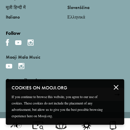
मूजी हिन्दी में
Slovenščina
Italiano
Ελληνικά
Follow
Mooji Mala Music
Get email updates
COOKIES ON MOOJI.ORG
If you continue to browse this website, you agree to our use of
cookies. These cookies do not include the placement of any
advertisement, but allow us to give you the best possible browsing
experience here on Mooji.org.
Terms and Conditions
Privacy Policy
Compliance
©
2026 Mooji Media Ltd and Associação Mooji Sangha