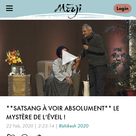
Login
0
seconds
**SATSANG À VOIR ABSOLUMENT** LE
of
2
MYSTÈRE DE L’ÉVEIL !
hours,
23
22 Feb, 2020 | 2:23:14 |
Rishikesh 2020
minutes,
14