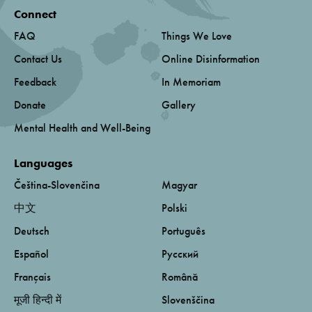
Connect
FAQ
Things We Love
Contact Us
Online Disinformation
Feedback
In Memoriam
Donate
Gallery
Mental Health and Well-Being
Languages
Čeština-Slovenčina
Magyar
中文
Polski
Deutsch
Português
Español
Русский
Français
Română
मूजी हिन्दी में
Slovenščina