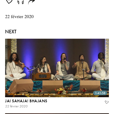
seconds
22 février 2020
NEXT
1:41:58
JAI SAHAJA! BHAJANS
22 février 2020