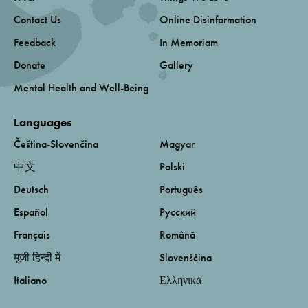
Contact Us
Online Disinformation
Feedback
In Memoriam
Donate
Gallery
Mental Health and Well-Being
Languages
Čeština-Slovenčina
Magyar
中文
Polski
Deutsch
Português
Español
Русский
Français
Română
मूजी हिन्दी में
Slovenščina
Italiano
Ελληνικά