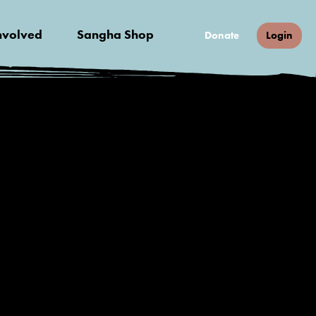
nvolved
Sangha Shop
Donate
Login