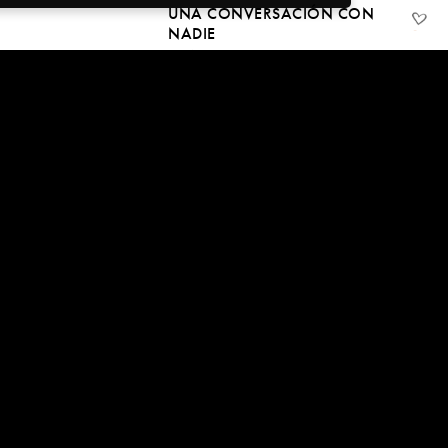
UNA CONVERSACIÓN CON
NADIE
30 Apr, 2020
07:19
LA VIDA MÁS ALLÁ DE LA
MENTE
28 Apr, 2020
1:26:55