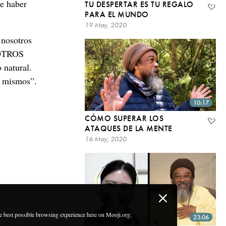
de haber
TU DESPERTAR ES TU REGALO
PARA EL MUNDO
19 May, 2020
 nosotros
OSOTROS
 natural.
s mismos”.
10:17
CÓMO SUPERAR LOS
ATAQUES DE LA MENTE
16 May, 2020
he best possible browsing experience here on Mooji.org.
23:06