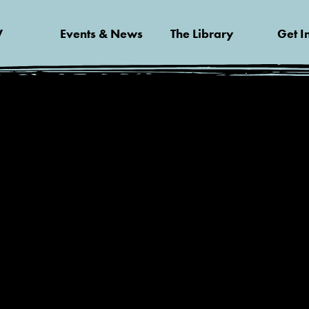
V
Events & News
The Library
Get I