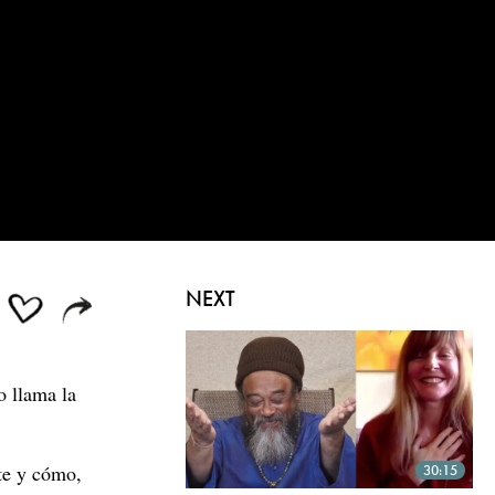
NEXT
 llama la
te y cómo,
30:15