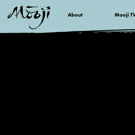
About
Mooji T